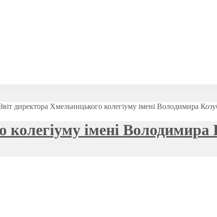
Звіт директора Хмельницького колегіуму імені Володимира Козуб
 колегіуму імені Володимира К