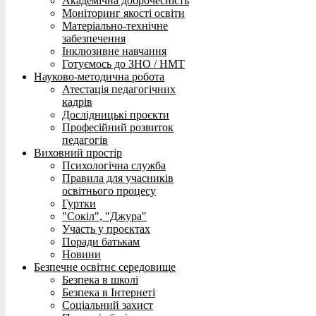
Академічна доброчесність
Моніторинг якості освіти
Матеріально-технічне
забезпечення
Інклюзивне навчання
Готуємось до ЗНО / НМТ
Науково-методична робота
Атестація педагогічних
кадрів
Дослідницькі проєкти
Професійний розвиток
педагогів
Виховний простір
Психологічна служба
Правила для учасників
освітнього процесу
Гуртки
"Сокіл", "Джура"
Участь у проєктах
Поради батькам
Новини
Безпечне освітнє середовище
Безпека в школі
Безпека в Інтернеті
Соціальний захист