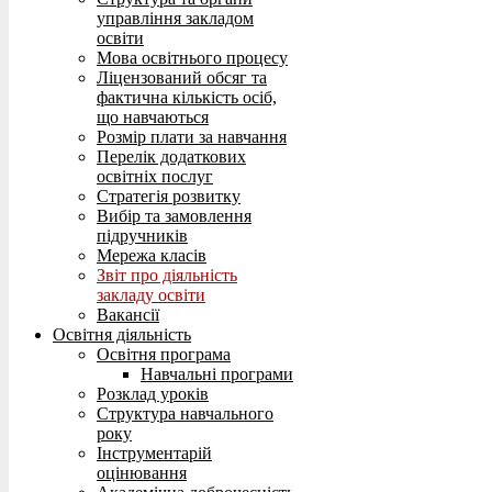
управління закладом
освіти
Мова освітнього процесу
Ліцензований обсяг та
фактична кількість осіб,
що навчаються
Розмір плати за навчання
Перелік додаткових
освітніх послуг
Стратегія розвитку
Вибір та замовлення
підручників
Мережа класів
Звіт про діяльність
закладу освіти
Вакансії
Освітня діяльність
Освітня програма
Навчальні програми
Розклад уроків
Структура навчального
року
Інструментарій
оцінювання