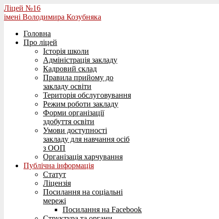
Ліцей №16
імені Володимира Козубняка
Головна
Про ліцей
Історія школи
Адміністрація закладу
Кадровий склад
Правила прийому до
закладу освіти
Територія обслуговування
Режим роботи закладу
Форми організації
здобуття освіти
Умови доступності
закладу для навчання осіб
з ООП
Організація харчування
Публічна інформація
Статут
Ліцензія
Посилання на соціальні
мережі
Посилання на Facebook
Структура та органи