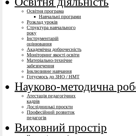
Освітня діяльність
Освітня програма
Навчальні програми
Розклад уроків
Структура навчального
року
Інструментарій
оцінювання
Академічна доброчесність
Моніторинг якості освіти
Матеріально-технічне
забезпечення
Інклюзивне навчання
Готуємось до ЗНО / НМТ
Науково-методична роб
Атестація педагогічних
кадрів
Дослідницькі проєкти
Професійний розвиток
педагогів
Виховний простір