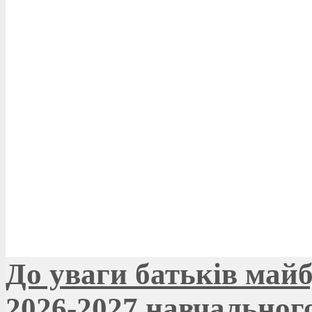
До уваги батьків май
2026-2027 навчальног