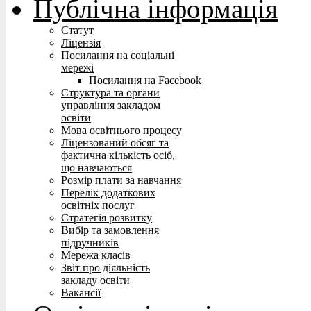
Публічна інформація
Статут
Ліцензія
Посилання на соціальні
мережі
Посилання на Facebook
Структура та органи
управління закладом
освіти
Мова освітнього процесу
Ліцензований обсяг та
фактична кількість осіб,
що навчаються
Розмір плати за навчання
Перелік додаткових
освітніх послуг
Стратегія розвитку
Вибір та замовлення
підручників
Мережа класів
Звіт про діяльність
закладу освіти
Вакансії