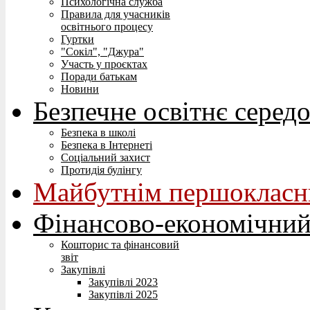
Психологічна служба
Правила для учасників
освітнього процесу
Гуртки
"Сокіл", "Джура"
Участь у проєктах
Поради батькам
Новини
Безпечне освітнє серед
Безпека в школі
Безпека в Інтернеті
Соціальний захист
Протидія булінгу
Майбутнім першокласн
Фінансово-економічний
Кошторис та фінансовий
звіт
Закупівлі
Закупівлі 2023
Закупівлі 2025