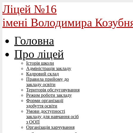
Ліцей №16
імені Володимира Козубн
Головна
Про ліцей
Історія школи
Адміністрація закладу
Кадровий склад
Правила прийому до
закладу освіти
Територія обслуговування
Режим роботи закладу
Форми організації
здобуття освіти
Умови доступності
закладу для навчання осіб
з ООП
Організація харчування