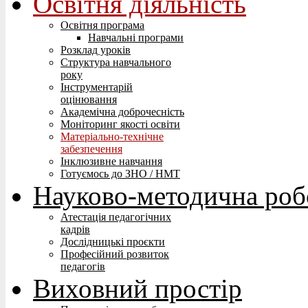
Освітня діяльність
Освітня програма
Навчальні програми
Розклад уроків
Структура навчального
року
Інструментарій
оцінювання
Академічна доброчесність
Моніторинг якості освіти
Матеріально-технічне
забезпечення
Інклюзивне навчання
Готуємось до ЗНО / НМТ
Науково-методична роб
Атестація педагогічних
кадрів
Дослідницькі проєкти
Професійний розвиток
педагогів
Виховний простір