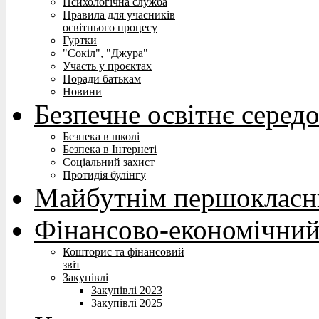
Психологічна служба
Правила для учасників
освітнього процесу
Гуртки
"Сокіл", "Джура"
Участь у проєктах
Поради батькам
Новини
Безпечне освітнє серед
Безпека в школі
Безпека в Інтернеті
Соціальний захист
Протидія булінгу
Майбутнім першокласн
Фінансово-економічний
Кошторис та фінансовий
звіт
Закупівлі
Закупівлі 2023
Закупівлі 2025