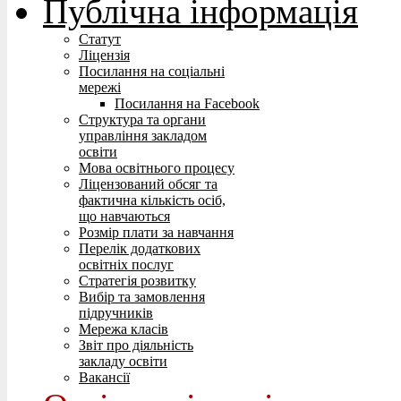
Публічна інформація
Статут
Ліцензія
Посилання на соціальні
мережі
Посилання на Facebook
Структура та органи
управління закладом
освіти
Мова освітнього процесу
Ліцензований обсяг та
фактична кількість осіб,
що навчаються
Розмір плати за навчання
Перелік додаткових
освітніх послуг
Стратегія розвитку
Вибір та замовлення
підручників
Мережа класів
Звіт про діяльність
закладу освіти
Вакансії