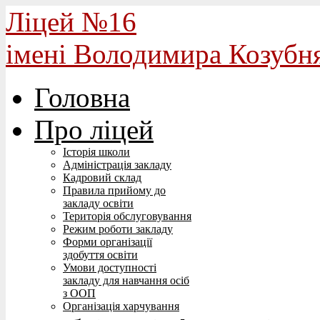
Ліцей №16
імені Володимира Козубн
Головна
Про ліцей
Історія школи
Адміністрація закладу
Кадровий склад
Правила прийому до
закладу освіти
Територія обслуговування
Режим роботи закладу
Форми організації
здобуття освіти
Умови доступності
закладу для навчання осіб
з ООП
Організація харчування