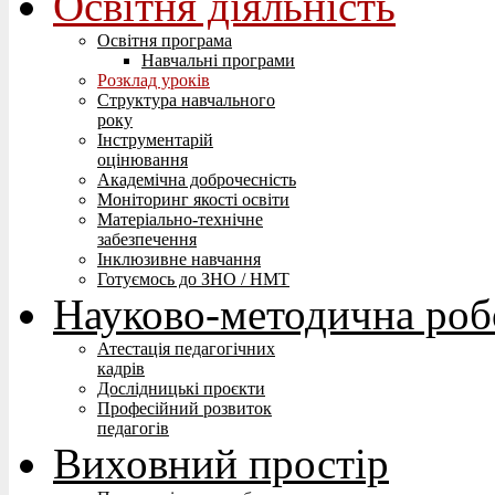
Освітня діяльність
Освітня програма
Навчальні програми
Розклад уроків
Структура навчального
року
Інструментарій
оцінювання
Академічна доброчесність
Моніторинг якості освіти
Матеріально-технічне
забезпечення
Інклюзивне навчання
Готуємось до ЗНО / НМТ
Науково-методична роб
Атестація педагогічних
кадрів
Дослідницькі проєкти
Професійний розвиток
педагогів
Виховний простір