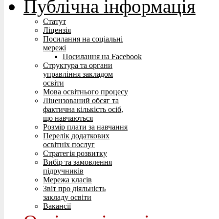
Публічна інформація
Статут
Ліцензія
Посилання на соціальні
мережі
Посилання на Facebook
Структура та органи
управління закладом
освіти
Мова освітнього процесу
Ліцензований обсяг та
фактична кількість осіб,
що навчаються
Розмір плати за навчання
Перелік додаткових
освітніх послуг
Стратегія розвитку
Вибір та замовлення
підручників
Мережа класів
Звіт про діяльність
закладу освіти
Вакансії