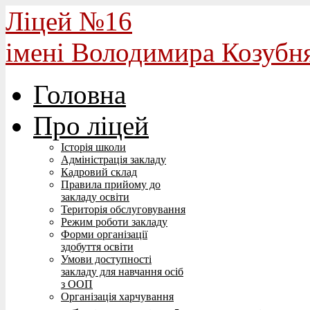
Ліцей №16
імені Володимира Козубн
Головна
Про ліцей
Історія школи
Адміністрація закладу
Кадровий склад
Правила прийому до
закладу освіти
Територія обслуговування
Режим роботи закладу
Форми організації
здобуття освіти
Умови доступності
закладу для навчання осіб
з ООП
Організація харчування