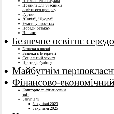
Психологічна служба
Правила для учасників
освітнього процесу
Гуртки
"Сокіл", "Джура"
Участь у проєктах
Поради батькам
Новини
Безпечне освітнє серед
Безпека в школі
Безпека в Інтернеті
Соціальний захист
Протидія булінгу
Майбутнім першокласн
Фінансово-економічний
Кошторис та фінансовий
звіт
Закупівлі
Закупівлі 2023
Закупівлі 2025