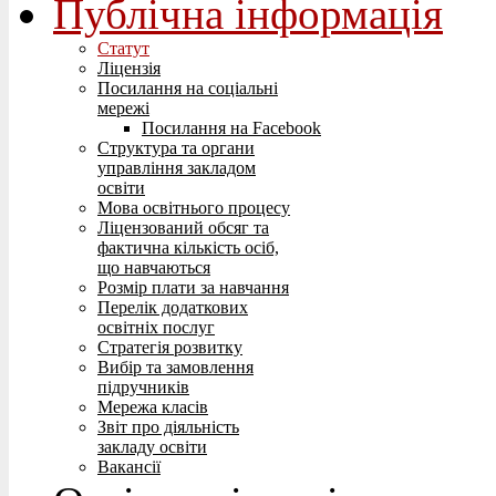
Публічна інформація
Статут
Ліцензія
Посилання на соціальні
мережі
Посилання на Facebook
Структура та органи
управління закладом
освіти
Мова освітнього процесу
Ліцензований обсяг та
фактична кількість осіб,
що навчаються
Розмір плати за навчання
Перелік додаткових
освітніх послуг
Стратегія розвитку
Вибір та замовлення
підручників
Мережа класів
Звіт про діяльність
закладу освіти
Вакансії