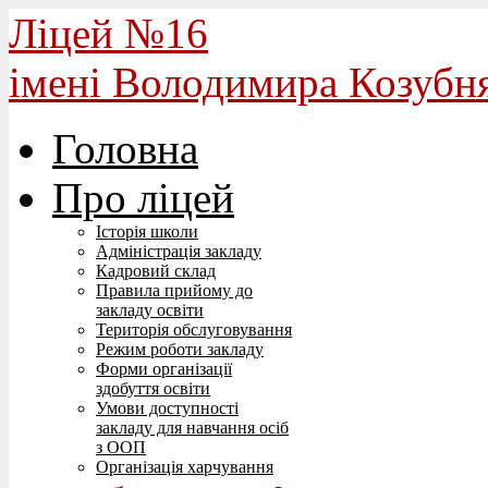
Ліцей №16
імені Володимира Козубн
Головна
Про ліцей
Історія школи
Адміністрація закладу
Кадровий склад
Правила прийому до
закладу освіти
Територія обслуговування
Режим роботи закладу
Форми організації
здобуття освіти
Умови доступності
закладу для навчання осіб
з ООП
Організація харчування