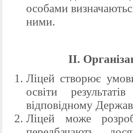
особами визначаютьс
ними.
II. Організа
Ліцей створює умов
освіти результаті
відповідному Державн
Ліцей може розроб
передбачають дося