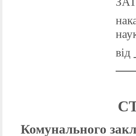
ЗА
нак
нау
від
С
Комунального закла