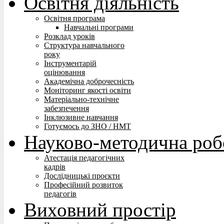
Освітня діяльність
Освітня програма
Навчальні програми
Розклад уроків
Структура навчального
року
Інструментарій
оцінювання
Академічна доброчесність
Моніторинг якості освіти
Матеріально-технічне
забезпечення
Інклюзивне навчання
Готуємось до ЗНО / НМТ
Науково-методична роб
Атестація педагогічних
кадрів
Дослідницькі проєкти
Професійний розвиток
педагогів
Виховний простір