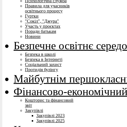
Психологічна служба
Правила для учасників
освітнього процесу
Гуртки
"Сокіл", "Джура"
Участь у проєктах
Поради батькам
Новини
Безпечне освітнє серед
Безпека в школі
Безпека в Інтернеті
Соціальний захист
Протидія булінгу
Майбутнім першокласн
Фінансово-економічний
Кошторис та фінансовий
звіт
Закупівлі
Закупівлі 2023
Закупівлі 2025