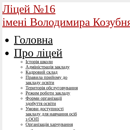
Ліцей №16
імені Володимира Козубн
Головна
Про ліцей
Історія школи
Адміністрація закладу
Кадровий склад
Правила прийому до
закладу освіти
Територія обслуговування
Режим роботи закладу
Форми організації
здобуття освіти
Умови доступності
закладу для навчання осіб
з ООП
Організація харчування