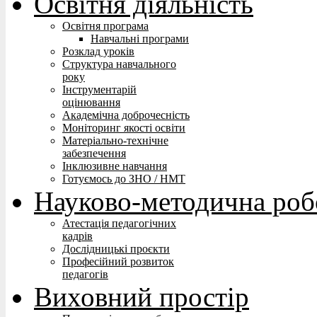
Освітня діяльність
Освітня програма
Навчальні програми
Розклад уроків
Структура навчального
року
Інструментарій
оцінювання
Академічна доброчесність
Моніторинг якості освіти
Матеріально-технічне
забезпечення
Інклюзивне навчання
Готуємось до ЗНО / НМТ
Науково-методична роб
Атестація педагогічних
кадрів
Дослідницькі проєкти
Професійний розвиток
педагогів
Виховний простір