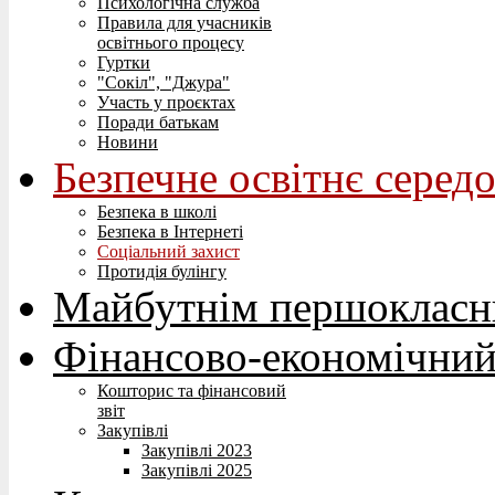
Психологічна служба
Правила для учасників
освітнього процесу
Гуртки
"Сокіл", "Джура"
Участь у проєктах
Поради батькам
Новини
Безпечне освітнє серед
Безпека в школі
Безпека в Інтернеті
Соціальний захист
Протидія булінгу
Майбутнім першокласн
Фінансово-економічний
Кошторис та фінансовий
звіт
Закупівлі
Закупівлі 2023
Закупівлі 2025