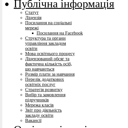
Публічна інформація
Статут
Ліцензія
Посилання на соціальні
мережі
Посилання на Facebook
Структура та органи
управління закладом
освіти
Мова освітнього процесу
Ліцензований обсяг та
фактична кількість осіб,
що навчаються
Розмір плати за навчання
Перелік додаткових
освітніх послуг
Стратегія розвитку
Вибір та замовлення
підручників
Мережа класів
Звіт про діяльність
закладу освіти
Вакансії