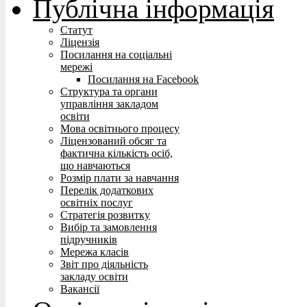
Публічна інформація
Статут
Ліцензія
Посилання на соціальні
мережі
Посилання на Facebook
Структура та органи
управління закладом
освіти
Мова освітнього процесу
Ліцензований обсяг та
фактична кількість осіб,
що навчаються
Розмір плати за навчання
Перелік додаткових
освітніх послуг
Стратегія розвитку
Вибір та замовлення
підручників
Мережа класів
Звіт про діяльність
закладу освіти
Вакансії