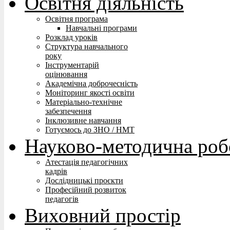
Освітня діяльність
Освітня програма
Навчальні програми
Розклад уроків
Структура навчального
року
Інструментарій
оцінювання
Академічна доброчесність
Моніторинг якості освіти
Матеріально-технічне
забезпечення
Інклюзивне навчання
Готуємось до ЗНО / НМТ
Науково-методична роб
Атестація педагогічних
кадрів
Дослідницькі проєкти
Професійний розвиток
педагогів
Виховний простір