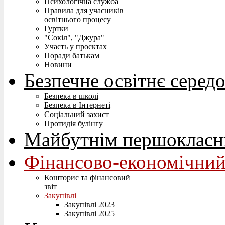
Психологічна служба
Правила для учасників
освітнього процесу
Гуртки
"Сокіл", "Джура"
Участь у проєктах
Поради батькам
Новини
Безпечне освітнє серед
Безпека в школі
Безпека в Інтернеті
Соціальний захист
Протидія булінгу
Майбутнім першокласн
Фінансово-економічний
Кошторис та фінансовий
звіт
Закупівлі
Закупівлі 2023
Закупівлі 2025