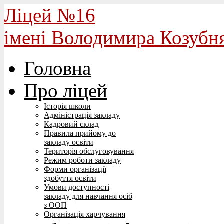
Ліцей №16
імені Володимира Козубн
Головна
Про ліцей
Історія школи
Адміністрація закладу
Кадровий склад
Правила прийому до
закладу освіти
Територія обслуговування
Режим роботи закладу
Форми організації
здобуття освіти
Умови доступності
закладу для навчання осіб
з ООП
Організація харчування