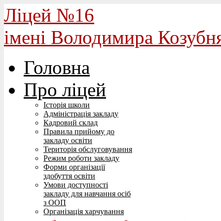
Ліцей №16
імені Володимира Козубн
Головна
Про ліцей
Історія школи
Адміністрація закладу
Кадровий склад
Правила прийому до
закладу освіти
Територія обслуговування
Режим роботи закладу
Форми організації
здобуття освіти
Умови доступності
закладу для навчання осіб
з ООП
Організація харчування