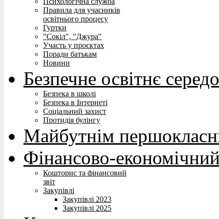
Психологічна служба
Правила для учасників
освітнього процесу
Гуртки
"Сокіл", "Джура"
Участь у проєктах
Поради батькам
Новини
Безпечне освітнє серед
Безпека в школі
Безпека в Інтернеті
Соціальний захист
Протидія булінгу
Майбутнім першокласн
Фінансово-економічний
Кошторис та фінансовий
звіт
Закупівлі
Закупівлі 2023
Закупівлі 2025