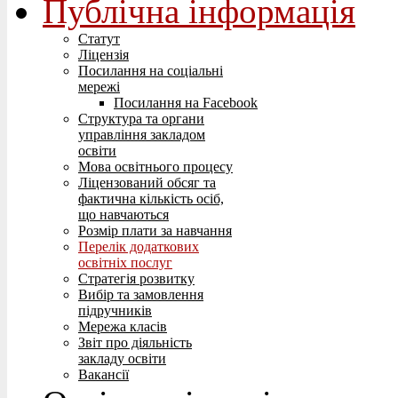
Публічна інформація
Статут
Ліцензія
Посилання на соціальні
мережі
Посилання на Facebook
Структура та органи
управління закладом
освіти
Мова освітнього процесу
Ліцензований обсяг та
фактична кількість осіб,
що навчаються
Розмір плати за навчання
Перелік додаткових
освітніх послуг
Стратегія розвитку
Вибір та замовлення
підручників
Мережа класів
Звіт про діяльність
закладу освіти
Вакансії