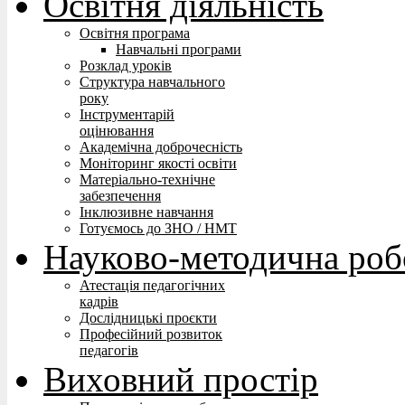
Освітня діяльність
Освітня програма
Навчальні програми
Розклад уроків
Структура навчального
року
Інструментарій
оцінювання
Академічна доброчесність
Моніторинг якості освіти
Матеріально-технічне
забезпечення
Інклюзивне навчання
Готуємось до ЗНО / НМТ
Науково-методична роб
Атестація педагогічних
кадрів
Дослідницькі проєкти
Професійний розвиток
педагогів
Виховний простір