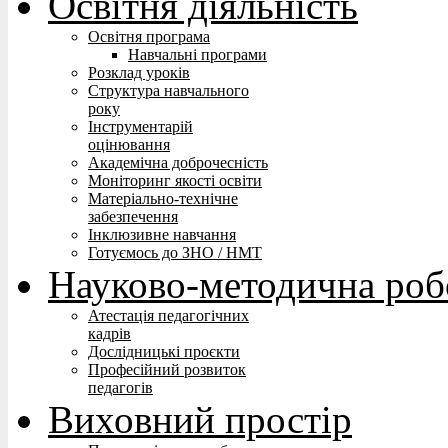
Освітня діяльність
Освітня програма
Навчальні програми
Розклад уроків
Структура навчального
року
Інструментарій
оцінювання
Академічна доброчесність
Моніторинг якості освіти
Матеріально-технічне
забезпечення
Інклюзивне навчання
Готуємось до ЗНО / НМТ
Науково-методична роб
Атестація педагогічних
кадрів
Дослідницькі проєкти
Професійний розвиток
педагогів
Виховний простір