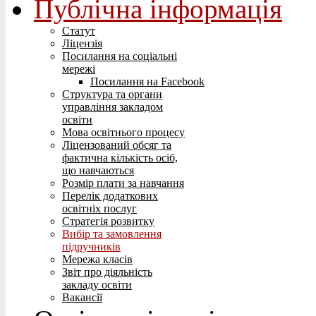
Публічна інформація
Статут
Ліцензія
Посилання на соціальні
мережі
Посилання на Facebook
Структура та органи
управління закладом
освіти
Мова освітнього процесу
Ліцензований обсяг та
фактична кількість осіб,
що навчаються
Розмір плати за навчання
Перелік додаткових
освітніх послуг
Стратегія розвитку
Вибір та замовлення
підручників
Мережа класів
Звіт про діяльність
закладу освіти
Вакансії