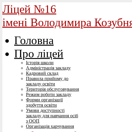
Ліцей №16
імені Володимира Козубн
Головна
Про ліцей
Історія школи
Адміністрація закладу
Кадровий склад
Правила прийому до
закладу освіти
Територія обслуговування
Режим роботи закладу
Форми організації
здобуття освіти
Умови доступності
закладу для навчання осіб
з ООП
Організація харчування