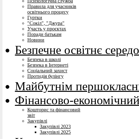
Психологічна служба
Правила для учасників
освітнього процесу
Гуртки
"Сокіл", "Джура"
Участь у проєктах
Поради батькам
Новини
Безпечне освітнє серед
Безпека в школі
Безпека в Інтернеті
Соціальний захист
Протидія булінгу
Майбутнім першокласн
Фінансово-економічний
Кошторис та фінансовий
звіт
Закупівлі
Закупівлі 2023
Закупівлі 2025