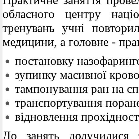
обласного центру наці
тренувань учні повтори
медицини, а головне - пр
постановку назофаринге
зупинку масивної крово
тампонування ран на сп
транспортування поран
відновлення прохідност
До занять долучилися 