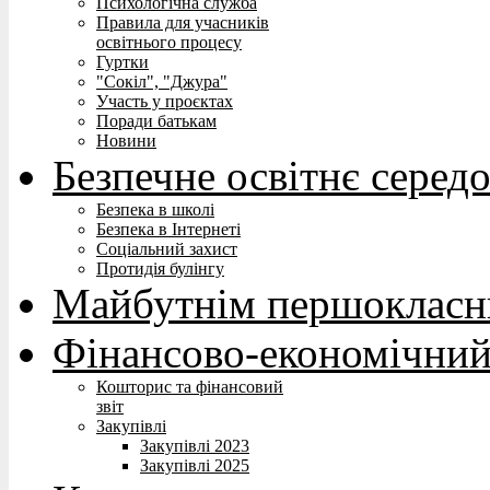
Психологічна служба
Правила для учасників
освітнього процесу
Гуртки
"Сокіл", "Джура"
Участь у проєктах
Поради батькам
Новини
Безпечне освітнє серед
Безпека в школі
Безпека в Інтернеті
Соціальний захист
Протидія булінгу
Майбутнім першокласн
Фінансово-економічний
Кошторис та фінансовий
звіт
Закупівлі
Закупівлі 2023
Закупівлі 2025