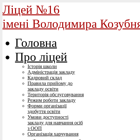
Ліцей №16
імені Володимира Козубн
Головна
Про ліцей
Історія школи
Адміністрація закладу
Кадровий склад
Правила прийому до
закладу освіти
Територія обслуговування
Режим роботи закладу
Форми організації
здобуття освіти
Умови доступності
закладу для навчання осіб
з ООП
Організація харчування