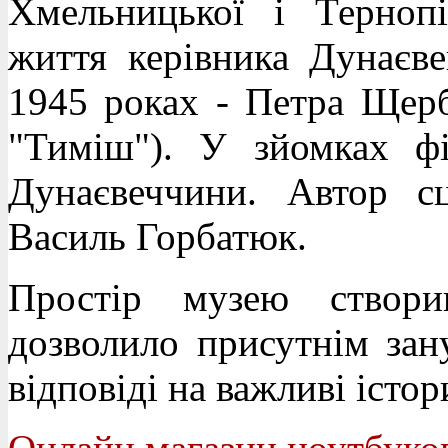
Хмельницької і Тернопі
життя керівника Дунаєв
1945 роках - Петра Щерб
"Тиміш"). У зйомках ф
Дунаєвеччини. Автор с
Василь Горбатюк.
Простір музею створи
дозволило присутнім зан
відповіді на важливі істо