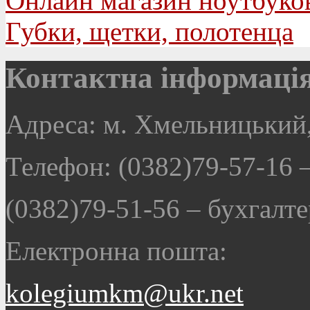
Онлайн магазин ноутбуко
Губки, щетки, полотенца
Контактна інформаці
Адреса: м. Хмельницький,
Телефон: (0382)79-57-16
(0382)79-51-56
–
бухгалте
Електронна пошта:
kolegiumkm@ukr.net