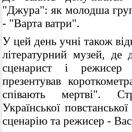
"Джура": як молодша група
- "Варта ватри".
У цей день учні також ві
літературний музей, де 
сценарист і режисер 
презентував короткомет
співають мертві". Ст
Української повстанської
сценарію та режисер - Ва