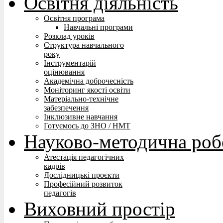
Освітня діяльність
Освітня програма
Навчальні програми
Розклад уроків
Структура навчального
року
Інструментарій
оцінювання
Академічна доброчесність
Моніторинг якості освіти
Матеріально-технічне
забезпечення
Інклюзивне навчання
Готуємось до ЗНО / НМТ
Науково-методична роб
Атестація педагогічних
кадрів
Дослідницькі проєкти
Професійний розвиток
педагогів
Виховний простір