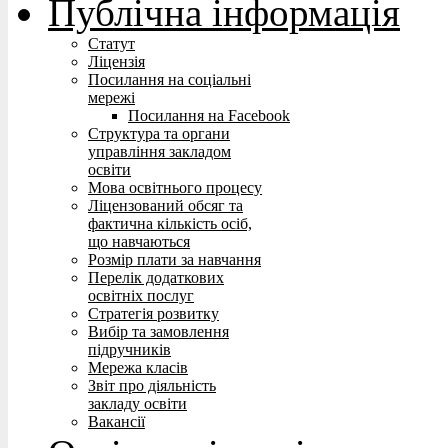
Публічна інформація
Статут
Ліцензія
Посилання на соціальні
мережі
Посилання на Facebook
Структура та органи
управління закладом
освіти
Мова освітнього процесу
Ліцензований обсяг та
фактична кількість осіб,
що навчаються
Розмір плати за навчання
Перелік додаткових
освітніх послуг
Стратегія розвитку
Вибір та замовлення
підручників
Мережа класів
Звіт про діяльність
закладу освіти
Вакансії