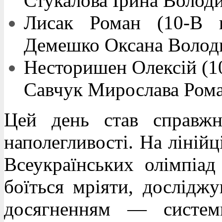
Стукалова Ірина Волод
Лисак Роман (10-В к
Демешко Оксана Волод
Несторишен Олексій (10
Савчук Мирослава Рома
Цей день став справжн
наполегливості. На лінійц
Всеукраїнських олімпіа
боїться мріяти, дослідж
досягненням — систем