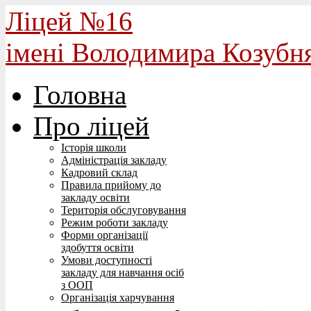
Ліцей №16
імені Володимира Козубн
Головна
Про ліцей
Історія школи
Адміністрація закладу
Кадровий склад
Правила прийому до
закладу освіти
Територія обслуговування
Режим роботи закладу
Форми організації
здобуття освіти
Умови доступності
закладу для навчання осіб
з ООП
Організація харчування