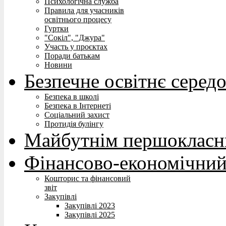
Психологічна служба
Правила для учасників
освітнього процесу
Гуртки
"Сокіл", "Джура"
Участь у проєктах
Поради батькам
Новини
Безпечне освітнє серед
Безпека в школі
Безпека в Інтернеті
Соціальний захист
Протидія булінгу
Майбутнім першокласн
Фінансово-економічний
Кошторис та фінансовий
звіт
Закупівлі
Закупівлі 2023
Закупівлі 2025