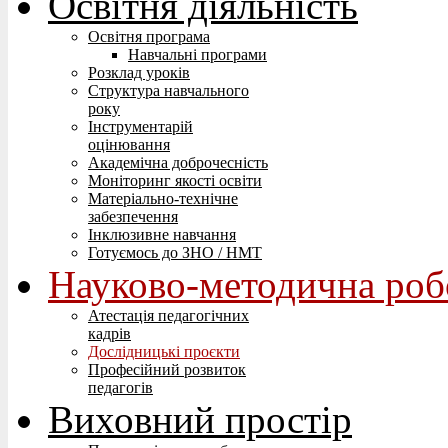
Освітня діяльність
Освітня програма
Навчальні програми
Розклад уроків
Структура навчального
року
Інструментарій
оцінювання
Академічна доброчесність
Моніторинг якості освіти
Матеріально-технічне
забезпечення
Інклюзивне навчання
Готуємось до ЗНО / НМТ
Науково-методична роб
Атестація педагогічних
кадрів
Дослідницькі проєкти
Професійний розвиток
педагогів
Виховний простір