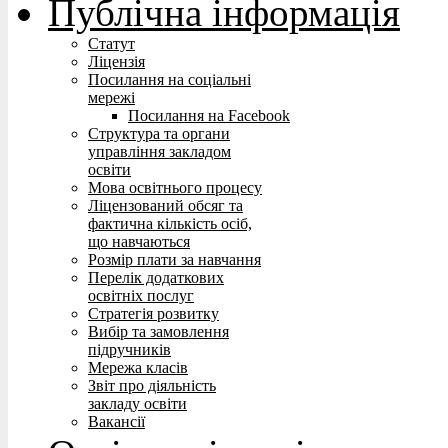
Публічна інформація
Статут
Ліцензія
Посилання на соціальні
мережі
Посилання на Facebook
Структура та органи
управління закладом
освіти
Мова освітнього процесу
Ліцензований обсяг та
фактична кількість осіб,
що навчаються
Розмір плати за навчання
Перелік додаткових
освітніх послуг
Стратегія розвитку
Вибір та замовлення
підручників
Мережа класів
Звіт про діяльність
закладу освіти
Вакансії