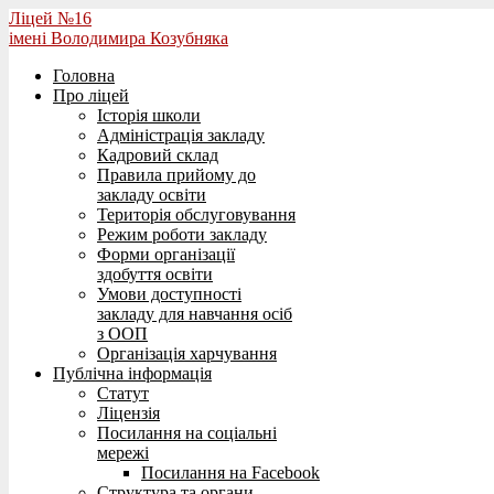
Ліцей №16
імені Володимира Козубняка
Головна
Про ліцей
Історія школи
Адміністрація закладу
Кадровий склад
Правила прийому до
закладу освіти
Територія обслуговування
Режим роботи закладу
Форми організації
здобуття освіти
Умови доступності
закладу для навчання осіб
з ООП
Організація харчування
Публічна інформація
Статут
Ліцензія
Посилання на соціальні
мережі
Посилання на Facebook
Структура та органи