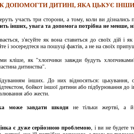
К ДОПОМОГТИ ДИТИНІ, ЯКА ЦЬКУЄ ІНШ
еруть участь три сторони, а тому, коли ви дізнались 
ить інших, увага та допомога потрібна не менше, ні
ається, з'ясуйте як вона ставиться до своїх дій і я
йте і зосередтеся на пошуці фактів, а не на своїх прип
ми кліше, як "хлопчики завжди будуть хлопчиками"
астина дитинства".
лідуванням інших. До них відносяться: цькування, о
ідтекстом, бойкот іншої дитини або підбурювання до 
влювання або жести.
інка може завдати шкоди
не тільки жертві, а й
дінка є дуже серйозною проблемою
, і ви не будете 