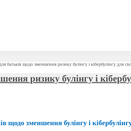
ля батьків щодо зменшення ризику булінгу і кібербулінгу для св
ення ризику булінгу і кібербу
ів щодо зменшення булінгу і кібербулінгу