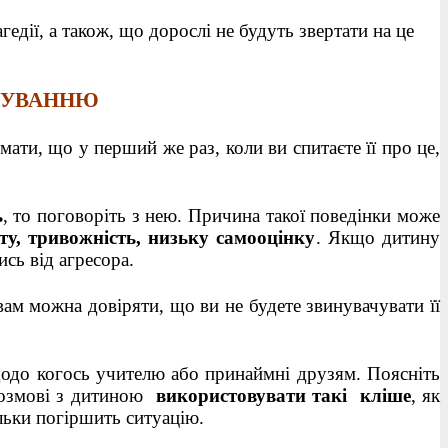
едії, а також, що дорослі не будуть звертати на це
ЬКУВАННЮ
умати, що у перший же раз, коли ви спитаєте її про це,
ь
, то поговоріть з нею. Причина такої поведінки може
ту, тривожність, низьку самооцінку
. Якщо дитину
ись від агресора.
вам можна довіряти, що ви не будете звинувачувати її
до когось учителю або принаймні друзям. Поясніть
змові з дитиною
використовувати такі кліше
, як
ільки погіршить ситуацію.