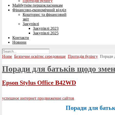
Протидія булінгу
Майбутнім першокласникам
Фінансово-економічний відділ
Кошторис та фінансовий
звіт
Закупівлі
Закупівлі 2023
Закупівлі 2025
Контакти
Новини
Home
Безпечне освітнє середовище
Протидія булінгу
Поради д
Поради для батьків щодо зменш
Epson Stylus Office B42WD
успешное интернет продвижение сайтов
Поради для батьк