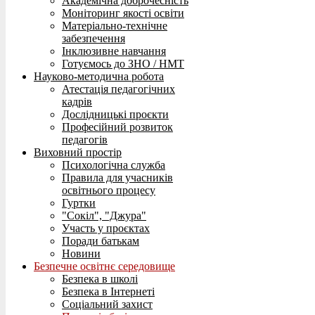
Академічна доброчесність
Моніторинг якості освіти
Матеріально-технічне
забезпечення
Інклюзивне навчання
Готуємось до ЗНО / НМТ
Науково-методична робота
Атестація педагогічних
кадрів
Дослідницькі проєкти
Професійний розвиток
педагогів
Виховний простір
Психологічна служба
Правила для учасників
освітнього процесу
Гуртки
"Сокіл", "Джура"
Участь у проєктах
Поради батькам
Новини
Безпечне освітнє середовище
Безпека в школі
Безпека в Інтернеті
Соціальний захист