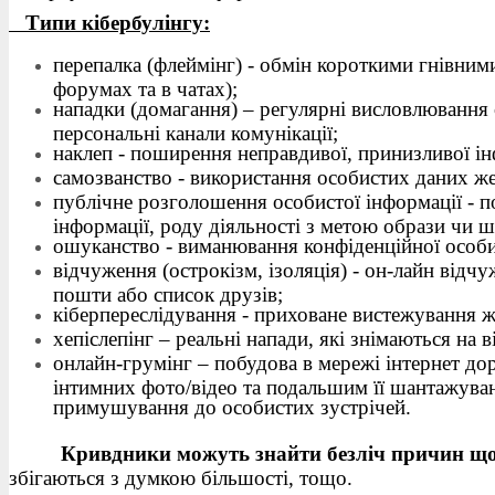
Типи кібербулінгу:
перепалка (флеймінг) - обмін короткими гнівним
форумах та в чатах);
нападки (домагання) – регулярні висловлювання
персональні канали комунікації;
наклеп - поширення неправдивої, принизливої ін
самозванство - використання особистих даних жерт
публічне розголошення особистої інформації - 
інформації, роду діяльності з метою образи чи 
ошуканство - виманювання конфіденційної особис
відчуження (острокізм, ізоляція) - он-лайн від
пошти або список друзів;
кіберпереслідування - приховане вистежування ж
хепіслепінг – реальні напади, які знімаються на 
онлайн-грумінг – побудова в мережі інтернет до
інтимних фото/відео та подальшим її шантажува
примушування до особистих зустрічей.
Кривдники можуть знайти безліч причин щ
збігаються з думкою більшості, тощо.