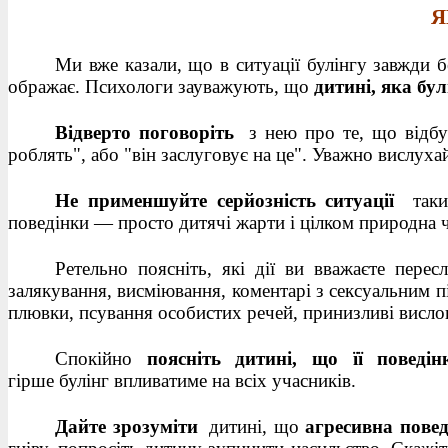
Я
Ми вже казали, що в ситуації булінгу завжди б
ображає. Психологи зауважують, що
дитині, яка бул
Відверто поговоріть
з нею про те, що відбув
роблять", або "він заслуговує на це". Уважно вислуха
Не применшуйте серйозність ситуації
таки
поведінки — просто дитячі жарти і цілком природна ч
Ретельно поясніть, які дії ви вважаєте перес
залякування, висміювання, коментарі з сексуальним п
плювки, псування особистих речей, принизливі висло
Спокійно
поясніть дитині, що її повед
гірше булінг впливатиме на всіх учасників.
Дайте зрозуміти
дитині, що
агресивна пове