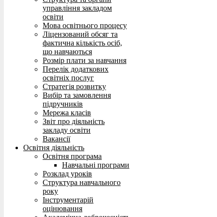
управління закладом
освіти
Мова освітнього процесу
Ліцензований обсяг та
фактична кількість осіб,
що навчаються
Розмір плати за навчання
Перелік додаткових
освітніх послуг
Стратегія розвитку
Вибір та замовлення
підручників
Мережа класів
Звіт про діяльність
закладу освіти
Вакансії
Освітня діяльність
Освітня програма
Навчальні програми
Розклад уроків
Структура навчального
року
Інструментарій
оцінювання