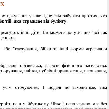
ИХ
про цькування у школі, не слід забувати про тих, хто
ж тій, яка страждає від булінгу
.
к реагують інші діти. Ви можете почути, що "всі так
ущеннях.
 або "глузування, бійки та інші форми агресивної
бразливі прізвиська, загрози фізичного насильства,
ігнорування, плітки, публічні приниження, штовхання,
 усім оточуючим. І щодалі це заходитиме, тим
терпіти це в майбутньому. Чітко і наполегливо, але без