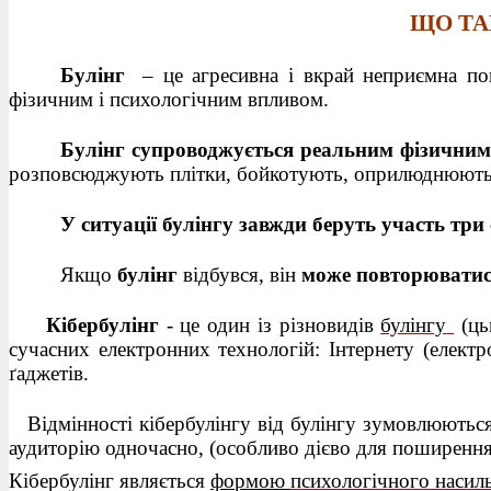
ЩО ТА
Булінг
– це агресивна і вкрай неприємна по
фізичним і психологічним впливом.
Булінг супроводжується реальним фізичним
розповсюджують плітки, бойкотують, оприлюднюють 
У ситуації булінгу завжди беруть участь три
Якщо
булінг
відбувся, він
може повторюватися
Кібербулінг
- ц
е один із різновидів
булінгу
(ць
сучасних електронних технологій: Інтернету (електр
ґаджетів.
Відмінності кібербулінгу від булінгу зумовлюються
аудиторію одночасно, (особливо дієво для поширення п
Кібербулінг являється
формою
психологічного насил