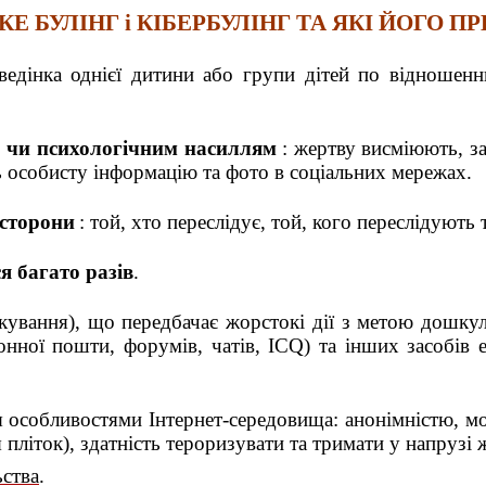
КЕ БУЛІНГ і КІБЕРБУЛІНГ ТА ЯКІ ЙОГО П
ведінка однієї дитини або групи дітей по відношен
 чи психологічним насиллям
: жертву висміюють, з
особисту інформацію та фото в соціальних мережах.
 сторони
: той, хто переслідує, той, кого переслідують т
 багато разів
.
кування), що передбачає жорстокі дії з метою дошку
онної пошти, форумів, чатів, ICQ) та інших засобів
 особливостями Інтернет-середовища: анонімністю, мо
літок), здатність тероризувати та тримати у напрузі ж
ьства
.