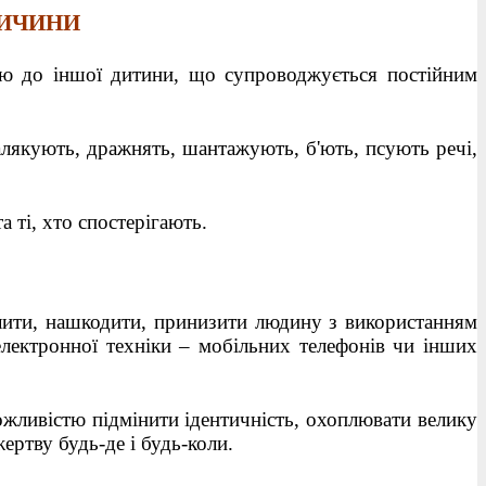
РИЧИНИ
ню до іншої дитини, що супроводжується постійним
алякують, дражнять, шантажують, б'ють, псують речі,
а ті, хто спостерігають.
лити, нашкодити, принизити людину з використанням
 електронної техніки – мобільних телефонів чи інших
жливістю підмінити ідентичність, охоплювати велику
ертву будь-де і будь-коли.