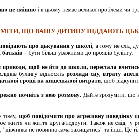
що це смішно
і в цьому немає великої проблеми чи траг
УМІТИ, ЩО ВАШУ ДИТИНУ ПІДДАЮТЬ Ц
зповідають про цькування у школі
, а тому не слід д
 батьків
– бути більш уважними до проявів булінгу.
 приводи, щоб не йти до школи, перестала вчитис
лідків булінгу відносять
розлади сну, втрату апети
даткові гроші на кишенькові витрати
, щоб відкупит
ережно почніть з нею розмову
. Дайте зрозуміти, що 
 тому,
щоб повідомити про агресивну поведінку
що
воє життя чи життя друга/подруги.
Також не
слід
у ро
, "дівчинка не повинна сама захищатись" та інші. Це т