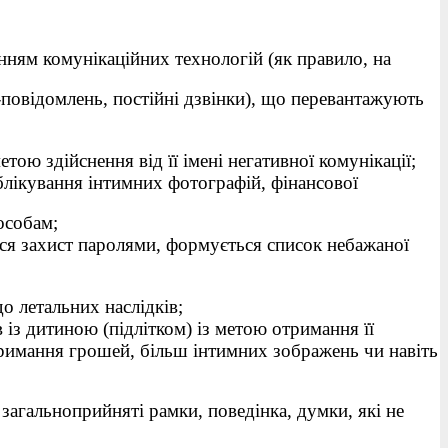
нням комунікаційних технологій (як правило, на
повідомлень, постійні дзвінки), що перевантажують
тою здійснення від її імені негативної комунікації;
лікування інтимних фотографій, фінансової
особам;
ься захист паролями, формується список небажаної
до летальних наслідків;
із дитиною (підлітком) із метою отримання її
римання грошей, більш інтимних зображень чи навіть
 загальноприйняті рамки, поведінка, думки, які не