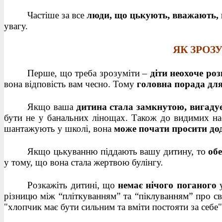
Частіше за все
люди, що цькують, вважають, 
увагу.
ЯК ЗРОЗ
Перше, що треба зрозуміти –
діти неохоче ро
вона відповість вам чесно. Тому
головна порада для
Якщо ваша
дитина стала замкнутою, вигадує
бути не у банальних лінощах. Також до видимих нас
шантажують у школі, вона
може почати просити до
Якщо цькуванню піддають вашу дитину, то
об
у тому, що вона стала жертвою булінгу.
Розкажіть дитині, що
немає нічого поганого
у
різницю між “пліткуванням” та “піклуванням” про с
"хлопчик має бути сильним та вміти постояти за себе"