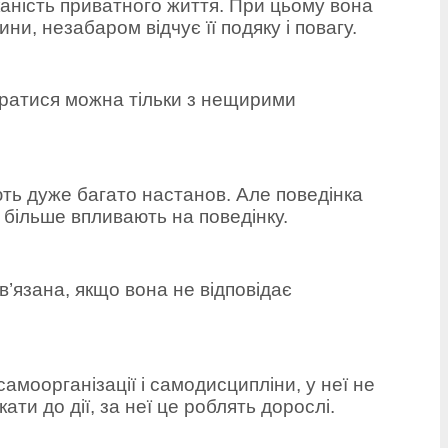
аність приватного життя. При цьому вона
и, незабаром відчує її подяку і повагу.
аратися можна тільки з нещирими
ть дуже багато настанов. Але поведінка
ї більше впливають на поведінку.
’язана, якщо вона не відповідає
моорганізації і самодисципліни, у неї не
ти до дії, за неї це роблять дорослі.