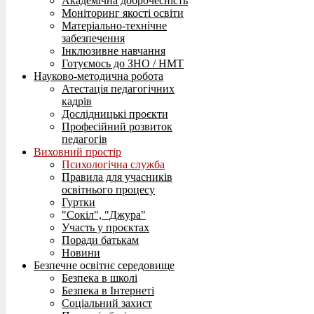
Академічна доброчесність
Моніторинг якості освіти
Матеріально-технічне
забезпечення
Інклюзивне навчання
Готуємось до ЗНО / НМТ
Науково-методична робота
Атестація педагогічних
кадрів
Дослідницькі проєкти
Професійний розвиток
педагогів
Виховний простір
Психологічна служба
Правила для учасників
освітнього процесу
Гуртки
"Сокіл", "Джура"
Участь у проєктах
Поради батькам
Новини
Безпечне освітнє середовище
Безпека в школі
Безпека в Інтернеті
Соціальний захист