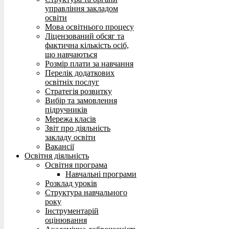
управління закладом
освіти
Мова освітнього процесу
Ліцензований обсяг та
фактична кількість осіб,
що навчаються
Розмір плати за навчання
Перелік додаткових
освітніх послуг
Стратегія розвитку
Вибір та замовлення
підручників
Мережа класів
Звіт про діяльність
закладу освіти
Вакансії
Освітня діяльність
Освітня програма
Навчальні програми
Розклад уроків
Структура навчального
року
Інструментарій
оцінювання