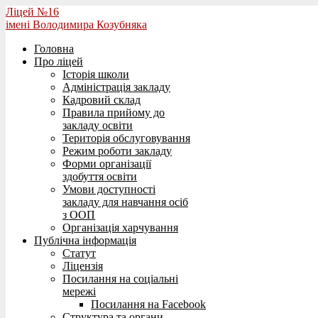
Ліцей №16
імені Володимира Козубняка
Головна
Про ліцей
Історія школи
Адміністрація закладу
Кадровий склад
Правила прийому до
закладу освіти
Територія обслуговування
Режим роботи закладу
Форми організації
здобуття освіти
Умови доступності
закладу для навчання осіб
з ООП
Організація харчування
Публічна інформація
Статут
Ліцензія
Посилання на соціальні
мережі
Посилання на Facebook
Структура та органи