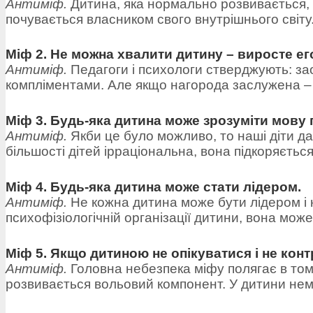
Антиміф.
Дитина, яка нормально розвивається, 
почувається власником свого внутрішнього світу.
Міф 2. Не можна хвалити дитину – виросте ег
Антиміф.
Педагоги і психологи стверджують: з
компліментами. Але якщо нагорода заслужена – не
Міф 3. Будь-яка дитина може зрозуміти мову 
Антиміф.
Якби це було можливо, то наші діти д
більшості дітей ірраціональна, вона підкоряється
Міф 4. Будь-яка дитина може стати лідером.
Антиміф.
Не кожна дитина може бути лідером і 
психофізіологічній організації дитини, вона може
Міф 5. Якщо дитиною не опікуватися і не конт
Антиміф.
Головна небезпека міфу полягає в том
розвивається вольовий компонент. У дитини немає