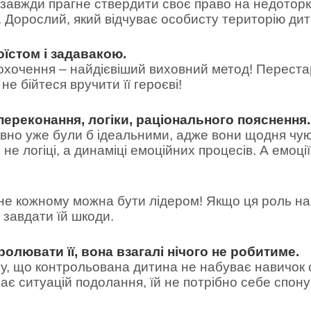
завжди прагне ствердити своє право на недоторк
 Дорослий, який відчуває особисту територію дитин
оїстом і задавакою.
аохочення – найдієвіший виховний метод! Перест
 бійтеся вручити її героєві!
переконання, логіки, раціонального пояснення.
авно уже були б ідеальними, адже вони щодня чую
 не логіці, а динаміці емоційних процесів. А емоці
не кожному можна бути лідером! Якщо ця роль нав
 завдати їй шкоди.
ролювати її, вона взагалі нічого не робитиме.
у, що контрольована дитина не набуває навичок са
 ситуацій подолання, їй не потрібно себе спонука